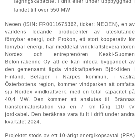
lagringskapacitet i drift eller under uppbyggnad i
landet till över 550 MW
Neoen (ISIN: FR0011675362, ticker: NEOEN), en av
världens ledande producenter av uteslutande
förnybar energi, och Prokon, ett stort kooperativ för
förnybar energi, har meddelat vindkraftsleverantören
Nordex och entreprenören Keski-Suomen
Betonirakenne Oy att de kan inleda byggandet av
den gemensamt ägda vindkraftparken Björkliden i
Finland. Belägen i Närpes kommun, i västra
Österbottens region, kommer vindparken att omfatta
sju Nordex vindkraftverk, med en total kapacitet på
40,4 MW. Den kommer att anslutas till Brännas
transformatorstation via en 7 km lång 110 kV
jordkabel. Den beräknas vara fullt i drift under andra
kvartalet 2024.
Projektet stöds av ett 10-årigt energiköpsavtal (PPA)