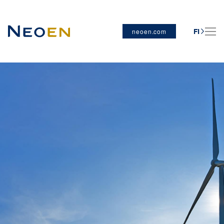
neoen.com
FI