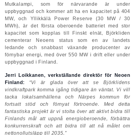
Mutkalampi, som för närvarande är under
uppbyggnad och kommer att ha en kapacitet på 404
MW, och Yllikkälä Power Reserve (30 MW / 30
MWh), är det första oberoende batteriet med stor
kapacitet som kopplas till Finskt elnät, Björkliden
cementerar Neoens status som en av landets
ledande och snabbast växande producenter av
förnybar energi, med över 550 MW i drift eller under
uppbyggnad i Finland.
Jerri Loikkanen, verkställande direktör för Neoen
Finland:
“Vi är glada över att se Björklidens
vindkraftpark komma igång tidigare än väntat. Vi vill
tacka lokalsamhällena och Närpes kommun för
fortsatt
stöd och förnyat förtroende. Med detta
fantastiska projekt är vi stolta över att aktivt bidra till
Finlands mål att uppnå energioberoende, förbättra
konkurrenskraft och att bidra till att nå målet om
nettonollutsläpp till 2035.”