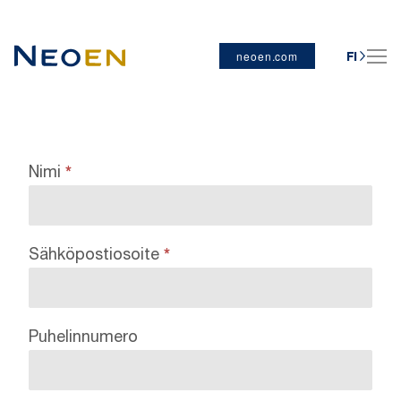
neoen.com
FI
Nimi
*
Contact
us
Sähköpostiosoite
*
Puhelinnumero