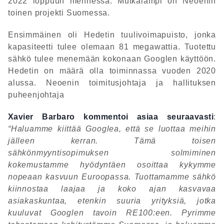
2022 loppuun mennessä. Mutkalampi on Neoenin
toinen projekti Suomessa.
Ensimmäinen oli Hedetin tuulivoimapuisto, jonka
kapasiteetti tulee olemaan 81 megawattia. Tuotettu
sähkö tulee menemään kokonaan Googlen käyttöön.
Hedetin on määrä olla toiminnassa vuoden 2020
alussa. Neoenin toimitusjohtaja ja hallituksen
puheenjohtaja
Xavier Barbaro kommentoi asiaa seuraavasti
:
“Haluamme kiittää Googlea, että se luottaa meihin
jälleen kerran. Tämä toisen
sähkönmyyntisopimuksen solmiminen
kokemustamme hyödyntäen osoittaa kykymme
nopeaan kasvuun Euroopassa. Tuottamamme sähkö
kiinnostaa laajaa ja koko ajan kasvavaa
asiakaskuntaa, etenkin suuria yrityksiä, jotka
kuuluvat Googlen tavoin RE100:een. Pyrimme