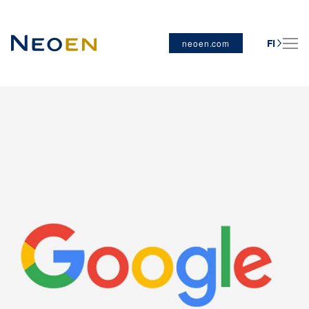
neoen.com
FI