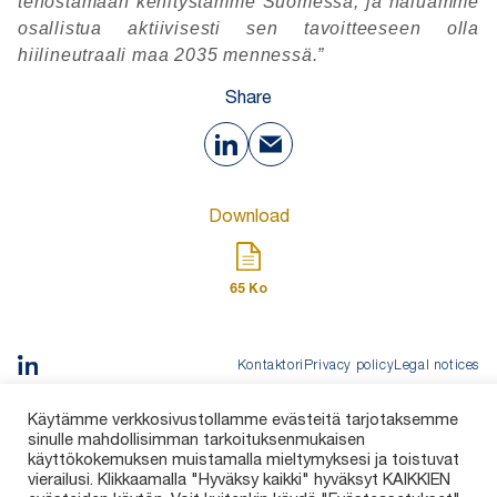
tehostamaan kehitystämme Suomessa, ja haluamme
osallistua aktiivisesti sen tavoitteeseen olla
hiilineutraali maa 2035 mennessä.”
Share
Download
65 Ko
Kontaktori
Privacy policy
Legal notices
Käytämme verkkosivustollamme evästeitä tarjotaksemme
sinulle mahdollisimman tarkoituksenmukaisen
käyttökokemuksen muistamalla mieltymyksesi ja toistuvat
vierailusi. Klikkaamalla "Hyväksy kaikki" hyväksyt KAIKKIEN