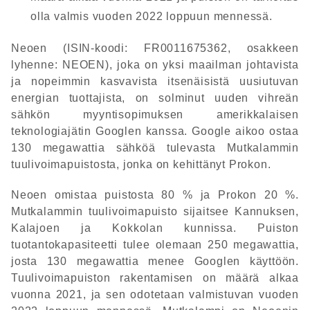
olla valmis vuoden 2022 loppuun mennessä.
Neoen (ISIN-koodi: FR0011675362, osakkeen
lyhenne: NEOEN), joka on yksi maailman johtavista
ja nopeimmin kasvavista itsenäisistä uusiutuvan
energian tuottajista, on solminut uuden vihreän
sähkön myyntisopimuksen amerikkalaisen
teknologiajätin Googlen kanssa. Google aikoo ostaa
130 megawattia sähköä tulevasta Mutkalammin
tuulivoimapuistosta, jonka on kehittänyt Prokon.
Neoen omistaa puistosta 80 % ja Prokon 20 %.
Mutkalammin tuulivoimapuisto sijaitsee Kannuksen,
Kalajoen ja Kokkolan kunnissa. Puiston
tuotantokapasiteetti tulee olemaan 250 megawattia,
josta 130 megawattia menee Googlen käyttöön.
Tuulivoimapuiston rakentamisen on määrä alkaa
vuonna 2021, ja sen odotetaan valmistuvan vuoden