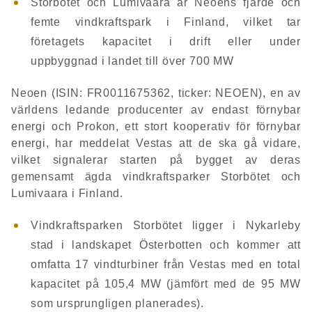
Storbötet och Lumivaara är Neoens fjärde och
femte vindkraftspark i Finland, vilket tar
företagets kapacitet i drift eller under
uppbyggnad i landet till över 700 MW
Neoen (ISIN: FR0011675362, ticker: NEOEN), en av
världens ledande producenter av endast förnybar
energi och Prokon, ett stort kooperativ för förnybar
energi, har meddelat Vestas att de ska gå vidare,
vilket signalerar starten på bygget av deras
gemensamt ägda vindkraftsparker Storbötet och
Lumivaara i Finland.
Vindkraftsparken Storbötet ligger i Nykarleby
stad i landskapet Österbotten och kommer att
omfatta 17 vindturbiner från Vestas med en total
kapacitet på 105,4 MW (jämfört med de 95 MW
som ursprungligen planerades).