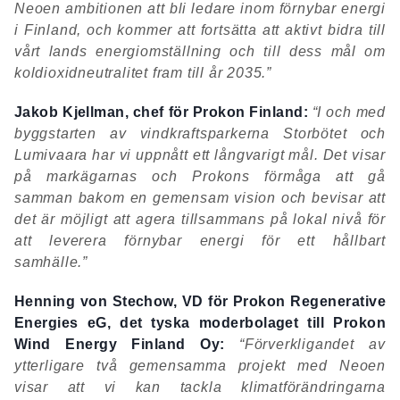
Neoen ambitionen att bli ledare inom förnybar energi
i Finland, och kommer att fortsätta att aktivt bidra till
vårt lands energiomställning och till dess mål om
koldioxidneutralitet fram till år 2035.”
Jakob Kjellman, chef för Prokon Finland:
“I och med
byggstarten av vindkraftsparkerna Storbötet och
Lumivaara har vi uppnått ett långvarigt mål. Det visar
på markägarnas och Prokons förmåga att gå
samman bakom en gemensam vision och bevisar att
det är möjligt att agera tillsammans på lokal nivå för
att leverera förnybar energi för ett hållbart
samhälle.”
Henning von Stechow, VD för Prokon Regenerative
Energies eG, det tyska moderbolaget till Prokon
Wind Energy Finland Oy:
“Förverkligandet av
ytterligare två gemensamma projekt med Neoen
visar att vi kan tackla klimatförändringarna