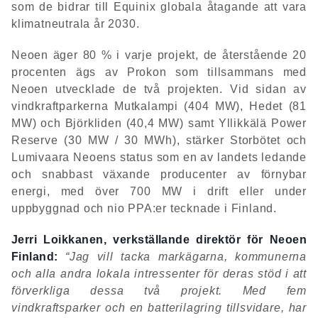
som de bidrar till Equinix globala åtagande att vara
klimatneutrala år 2030.
Neoen äger 80 % i varje projekt, de återstående 20
procenten ägs av Prokon som tillsammans med
Neoen utvecklade de två projekten. Vid sidan av
vindkraftparkerna Mutkalampi (404 MW), Hedet (81
MW) och Björkliden (40,4 MW) samt Yllikkälä Power
Reserve (30 MW / 30 MWh), stärker Storbötet och
Lumivaara Neoens status som en av landets ledande
och snabbast växande producenter av förnybar
energi, med över 700 MW i drift eller under
uppbyggnad och nio PPA:er tecknade i Finland.
Jerri Loikkanen, verkställande direktör för Neoen
Finland:
“Jag vill tacka markägarna, kommunerna
och alla andra lokala intressenter för deras stöd i att
förverkliga dessa två projekt. Med fem
vindkraftsparker och en batterilagring tillsvidare, har