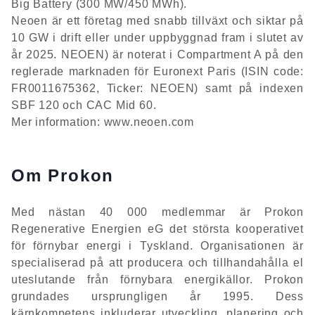
Big Battery (300 MW/450 MWh).
Neoen är ett företag med snabb tillväxt och siktar på
10 GW i drift eller under uppbyggnad fram i slutet av
år 2025. NEOEN) är noterat i Compartment A på den
reglerade marknaden för Euronext Paris (ISIN code:
FR0011675362, Ticker: NEOEN) samt på indexen
SBF 120 och CAC Mid 60.
Mer information: www.neoen.com
Om Prokon
Med nästan 40 000 medlemmar är Prokon
Regenerative Energien eG det största kooperativet
för förnybar energi i Tyskland. Organisationen är
specialiserad på att producera och tillhandahålla el
uteslutande från förnybara energikällor. Prokon
grundades ursprungligen år 1995. Dess
kärnkompetens inkluderar utveckling, planering och