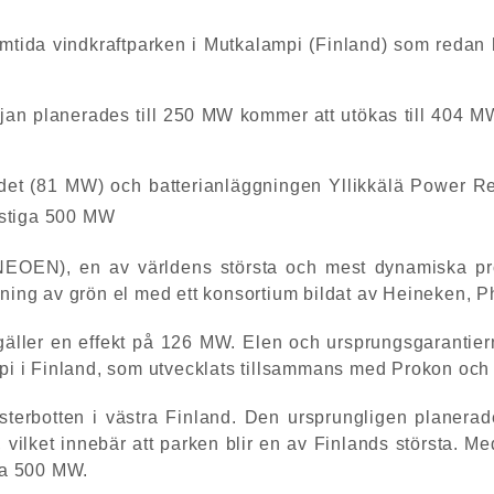
mtida vindkraftparken i Mutkalampi (Finland) som redan
rjan planerades till 250 MW kommer att utökas till 404 MW
edet (81 MW) och batterianläggningen Yllikkälä Power
erstiga 500 MW
OEN), en av världens största och mest dynamiska prod
jning av grön el med ett konsortium bildat av Heineken, P
 gäller en effekt på 126 MW. Elen och ursprungsgarantier
i i Finland, som utvecklats tillsammans med Prokon oc
sterbotten i västra Finland. Den ursprungligen planera
 vilket innebär att parken blir en av Finlands största.
iga 500 MW.