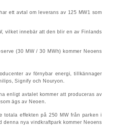
 har ett avtal om leverans av 125 MW1 som
, vilket innebär att den blir en av Finlands
 Reserve (30 MW / 30 MWh) kommer Neoens
ucenter av förnybar energi, tillkännager
hilips, Signify och Nouryon.
na enligt avtalet kommer att produceras av
h som ägs av Neoen.
de totala effekten på 250 MW från parken i
 Med denna nya vindkraftpark kommer Neoens