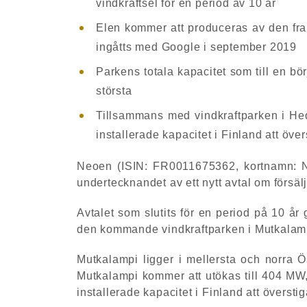
vindkraftsel för en period av 10 år
Elen kommer att produceras av den fra
ingåtts med Google i september 2019
Parkens totala kapacitet som till en bö
största
Tillsammans med vindkraftparken i H
installerade kapacitet i Finland att öv
Neoen (ISIN: FR0011675362, kortnamn: NE
undertecknandet av ett nytt avtal om försäl
Avtalet som slutits för en period på 10 år
den kommande vindkraftparken i Mutkalamp
Mutkalampi ligger i mellersta och norra Ö
Mutkalampi kommer att utökas till 404 MW,
installerade kapacitet i Finland att överst