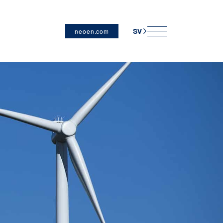
neoen.com
SV