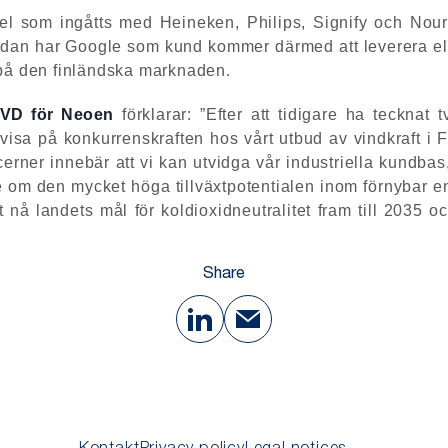
 el som ingåtts med Heineken, Philips, Signify och Nour
an har Google som kund kommer därmed att leverera el till
 på den finländska marknaden.
 VD för Neoen
förklarar: ”Efter att tidigare ha tecknat 
visa på konkurrenskraften hos vårt utbud av vindkraft i 
rner innebär att vi kan utvidga vår industriella kundbas, 
 om den mycket höga tillväxtpotentialen inom förnybar en
tt nå landets mål för koldioxidneutralitet fram till 2035 
Share