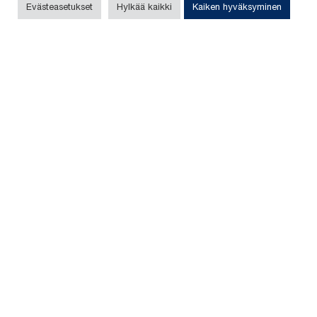
Evästeasetukset
Hylkää kaikki
Kaiken hyväksyminen
Itämäki
Pyhäjärvi, Pohjois-Pohjanmaa
Sijainti
150
MW