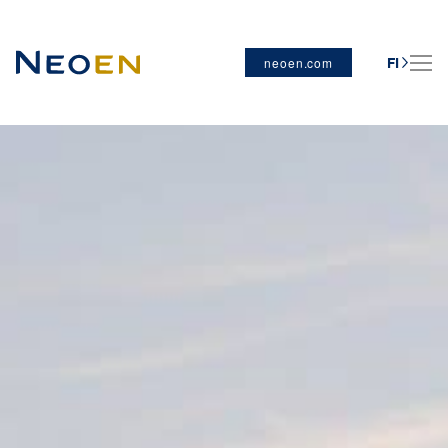
neoen.com
FI